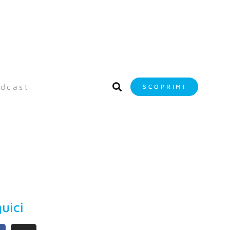
dcast
SCOPRIMI
uici