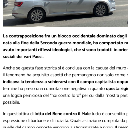
La contrapposizione fra un blocco occidentale dominato dagli St
nata alla fine della Seconda guerra mondiale, ha comportato no
avuto importanti riflessi ideologici, che si sono tradotti in or
sociali dei vari Paesi.
Anche se questa fase storica si è conclusa con la caduta del muro d
il fenomeno ha acquisito aspetti che permangono non solo come 
indicava la tendenza a schierarsi con il campo capitalista oppu
termine ha preso una connotazione negativa in quanto
questa rig
una logica perniciosa del “noi contro loro” per cui dalla “nostra part
possibile.
In quest’ottica di
lotta del Bene contro il Male
tutto è consentito p
espressione di barbarie e di inciviltà. Qualsiasi azione compiuta da 
quelle del campo opposte vengono a stigmatizzate a priori.
Il (ne