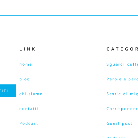
LINK
CATEGO
home
Sguardi cult
blog
Parole e par
VITI
chi siamo
Storie di mi
contatti
Corrisponde
Podcast
Guest post