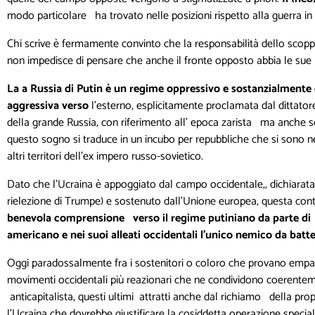
modo particolare ha trovato nelle posizioni rispetto alla guerra in
Chi scrive è fermamente convinto che la responsabilità dello scoppi
non impedisce di pensare che anche il fronte opposto abbia le sue 
La a Russia di Putin è un regime oppressivo e sostanzialmente d
aggressiva verso
l’esterno, esplicitamente proclamata dal dittato
della grande Russia, con riferimento all’ epoca zarista ma anche so
questo sogno si traduce in un incubo per repubbliche che si sono 
altri territori dell’ex impero russo-sovietico.
Dato che l’Ucraina è appoggiato dal campo occidentale,, dichiarata
rielezione di Trumpe) e sostenuto dall’Unione europea, questa con
benevola comprensione verso il regime putiniano da parte di 
americano e nei suoi alleati occidentali l’unico nemico da batte
Oggi paradossalmente fra i sostenitori o coloro che provano empatia 
movimenti occidentali più reazionari che ne condividono coerentemen
anticapitalista, questi ultimi attratti anche dal richiamo della pr
l’Ucraina che dovrebbe giustificare la cosiddetta operazione speciale. 