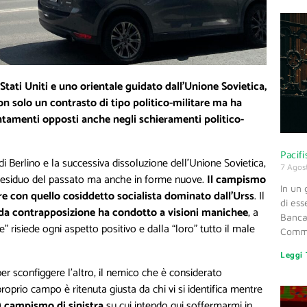
ati Uniti e uno orientale guidato dall’Unione Sovietica,
n solo un contrasto di tipo politico-militare ma ha
ientamenti opposti anche negli schieramenti politico-
Pacif
i Berlino e la successiva dissoluzione dell’Unione Sovietica,
7 Agos
residuo del passato ma anche in forme nuove.
Il campismo
In un
re con quello cosiddetto socialista dominato dall’Urss
. Il
di ess
ida contrapposizione ha condotto a visioni manichee
, a
Banca 
e” risiede ogni aspetto positivo e dalla “loro” tutto il male
Commi
Leggi 
er sconfiggere l’altro, il nemico che è considerato
proprio campo è ritenuta giusta da chi vi si identifica mentre
o) campismo di sinistra
su cui intendo qui soffermarmi in