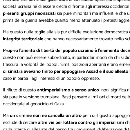
società ucraina né di essere ciechi di fronte agli interessi occidental
presenti gruppi neonazisti
sia pure minoritari ma influenti e che 
prima della guerra avrebbe quanto meno attenuato i pretesti aggress
Ma questo nulla toglie alla sia pur difficile evoluzione democratica
integrità territoriale
che hanno necessariamente trovato nello sch
Proprio l’anelito di libertà del popolo ucraino è l’elemento deci
questo non può essere subordinato, in particolar modo da chi si dichi
trascura la volontà dei popoli. Simili posizioni aberranti erano emer
di sinistra avevano finito per appoggiare Assad
e il suo alleato
caso in barba agli interessi di un popolo oppresso.
Il rifiuto di questo
antimperialismo a senso
unico
non significa ri
sia pure in versione trumpiana. Basti pensare ai milioni di morti de
occidentale al genocidio di Gaza.
Ma
un crimine non ne cancella un altro
per cui il giusto appoggi
esclude di cercare
altre vie per lottare contro gli imperialismi
ch
dalla ricerca di alleanze dal basso fra i movimenti di liberazione d