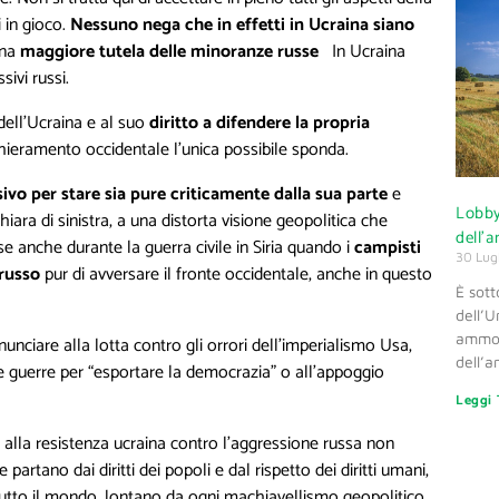
i in gioco.
Nessuno nega che in effetti in Ucraina siano
una
maggiore tutela delle minoranze russe
In Ucraina
ivi russi.
 dell’Ucraina e al suo
diritto a difendere la propria
ieramento occidentale l’unica possibile sponda.
sivo per stare sia pure criticamente dalla sua parte
e
Lobby
ara di sinistra, a una distorta visione geopolitica che
dell’
se anche durante la guerra civile in Siria quando i
campisti
30 Lug
 russo
pur di avversare il fronte occidentale, anche in questo
È sotto
dell’
ammor
nunciare alla lotta contro gli orrori dell’imperialismo Usa,
dell’a
lle guerre per “esportare la democrazia” o all’appoggio
Leggi 
o alla resistenza ucraina contro l’aggressione russa non
e partano dai diritti dei popoli e dal rispetto dei diritti umani,
i tutto il mondo, lontano da ogni machiavellismo geopolitico.