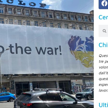
Cer
Chi
Quest
tre p
volon
dall’
quest
esper
lavor
Ult