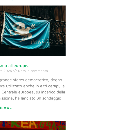
ismo all’europea
to 2026
Nessun commento
 grande sforzo democratico, degno
ere utilizzato anche in altri campi, la
Centrale europea, su incarico della
ssione, ha lanciato un sondaggio
Tutto »