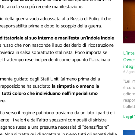
 Ucraina la sua più recente manifestazione.
o della guerra vada addossata alla Russia di Putin, il che
responsabilità prima e dopo lo scoppio della guerra.
ittatoriale al suo interno e manifesta un’indole indole
re russo che non nasconde il suo desiderio di ricostruzione
vietica in salsa soprattutto stalinista. Poco importa se
L’int
nel frattempo rese indipendenti come appunto l’Ucraina o
Ovver
integr
6 Agos
mente guidato dagli Stati Uniti (almeno prima della
“Lei i
trapposizione ha suscitato
la simpatia o ameno la
è con
tutti coloro che individuano nell’imperialismo
odiern
re.
respo
bollet
verso il regime putiniano troviamo da un lato i partiti e i
Leggi 
te i valori e dall’altro spezzoni compositi di sinistra
opaganda russa a una presunta necessità di “denazificare”
Non si tratta qui di accettare in pieno tutti gli aspetti della