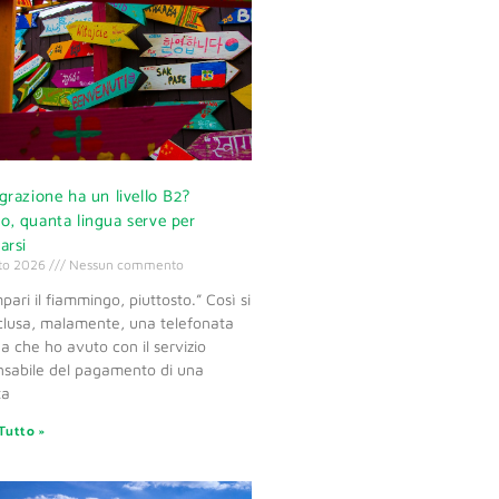
egrazione ha un livello B2?
o, quanta lingua serve per
arsi
to 2026
Nessun commento
mpari il fiammingo, piuttosto.” Così si
clusa, malamente, una telefonata
a che ho avuto con il servizio
nsabile del pagamento di una
ta
Tutto »