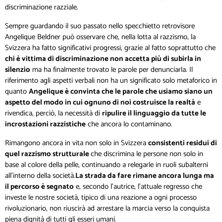
discriminazione razziale.
Sempre guardando il suo passato nello specchietto retrovisore
Angelique Beldner può osservare che, nella lotta al razzismo, la
Svizzera ha fatto significativi progressi, grazie al fatto soprattutto che
chi è vittima di discriminazione non accetta più di subirla in
silenzio
ma ha finalmente trovato le parole per denunciarla. Il
riferimento agli aspetti verbali non ha un significato solo metaforico in
quanto
Angelique è convinta che le parole che usiamo siano un
aspetto del modo in cui ognuno di noi costruisce la realtà
e
rivendica, perciò, la necessità di
ripulire il linguaggio da tutte le
incrostazioni razzistiche
che ancora lo contaminano.
Rimangono ancora in vita non solo in Svizzera
consistenti residui di
quel razzismo strutturale
che discrimina le persone non solo in
base al colore della pelle, continuando a relegarle in ruoli subalterni
all’interno della società.
La strada da fare rimane ancora lunga ma
il percorso è segnato
e, secondo l’autrice, l’attuale regresso che
investe le nostre società, tipico di una reazione a ogni processo
rivoluzionario, non riuscirà ad arrestare la marcia verso la conquista
piena dignità di tutti gli esseri umani.