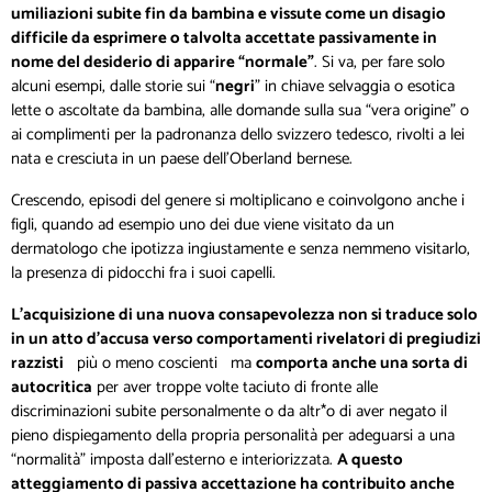
umiliazioni subite fin da bambina e vissute come un disagio
difficile da esprimere o talvolta accettate passivamente in
nome del desiderio di apparire “normale”
. Si va, per fare solo
alcuni esempi, dalle storie sui “
negri
” in chiave selvaggia o esotica
lette o ascoltate da bambina, alle domande sulla sua “vera origine” o
ai complimenti per la padronanza dello svizzero tedesco, rivolti a lei
nata e cresciuta in un paese dell’Oberland bernese.
Crescendo, episodi del genere si moltiplicano e coinvolgono anche i
figli, quando ad esempio uno dei due viene visitato da un
dermatologo che ipotizza ingiustamente e senza nemmeno visitarlo,
la presenza di pidocchi fra i suoi capelli.
L’acquisizione di una nuova consapevolezza non si traduce solo
in un atto d’accusa verso comportamenti rivelatori di pregiudizi
razzisti
più o meno coscienti ma
comporta anche una sorta di
autocritica
per aver troppe volte taciuto di fronte alle
discriminazioni subite personalmente o da altr*o di aver negato il
pieno dispiegamento della propria personalità per adeguarsi a una
“normalità” imposta dall’esterno e interiorizzata.
A questo
atteggiamento di passiva accettazione ha contribuito anche