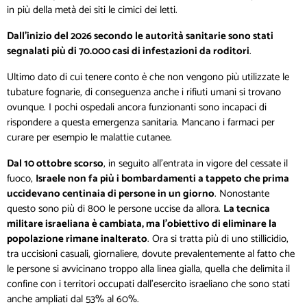
in più della metà dei siti le cimici dei letti.
Dall’inizio del 2026 secondo le autorità sanitarie sono stati
segnalati più di 70.000 casi di infestazioni da roditori
.
Ultimo dato di cui tenere conto è che non vengono più utilizzate le
tubature fognarie, di conseguenza anche i rifiuti umani si trovano
ovunque. I pochi ospedali ancora funzionanti sono incapaci di
rispondere a questa emergenza sanitaria. Mancano i farmaci per
curare per esempio le malattie cutanee.
Dal 10 ottobre scorso
, in seguito all’entrata in vigore del cessate il
fuoco,
Israele non fa più i bombardamenti a tappeto che prima
uccidevano centinaia di persone in un giorno
. Nonostante
questo sono più di 800 le persone uccise da allora.
La tecnica
militare israeliana è cambiata, ma l’obiettivo di eliminare la
popolazione rimane inalterato
. Ora si tratta più di uno stillicidio,
tra uccisioni casuali, giornaliere, dovute prevalentemente al fatto che
le persone si avvicinano troppo alla linea gialla, quella che delimita il
confine con i territori occupati dall’esercito israeliano che sono stati
anche ampliati dal 53% al 60%.