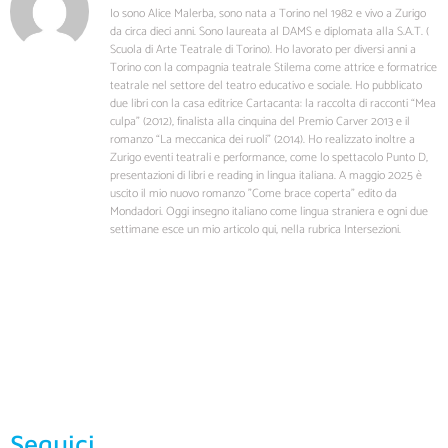
Io sono Alice Malerba, sono nata a Torino nel 1982 e vivo a Zurigo
da circa dieci anni. Sono laureata al DAMS e diplomata alla S.A.T. (
Scuola di Arte Teatrale di Torino). Ho lavorato per diversi anni a
Torino con la compagnia teatrale Stilema come attrice e formatrice
teatrale nel settore del teatro educativo e sociale. Ho pubblicato
due libri con la casa editrice Cartacanta: la raccolta di racconti “Mea
culpa” (2012), finalista alla cinquina del Premio Carver 2013 e il
romanzo “La meccanica dei ruoli” (2014). Ho realizzato inoltre a
Zurigo eventi teatrali e performance, come lo spettacolo Punto D,
presentazioni di libri e reading in lingua italiana. A maggio 2025 è
uscito il mio nuovo romanzo "Come brace coperta" edito da
Mondadori. Oggi insegno italiano come lingua straniera e ogni due
settimane esce un mio articolo qui, nella rubrica Intersezioni.
Seguici