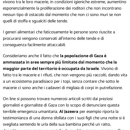
vivono tra le loro macerie, in condizioni igieniche estreme, aumentino
esponenzialmente la proliferazione dei roditori che non incontrano
nessun tipo di ostacolo dal momento che non ci sono muri se non
quelli di stoffa e sgualciti delle tende.
I generi alimentari che faticosamente le persone sono riuscite a
procurarsi vengono conservati all’interno delle tende e di
conseguenza facilmente attaccabili.
Consideriamo anche il fatto che
la popolazione di Gaza è
ammassata in aree sempre più limitate dal momento che la
maggior parte del territorio è occupata da Israele
. Vivono di
fatto tra le macerie e i rifiuti, che non vengono più raccolti, dando vita
a un ecosistema paradisiaco per i topi, senza contare che sotto le
macerie ci sono anche i cadaveri di migliaia di corpi in putrefazione.
On line si possono trovare numerosi articoli scritti dai preziosi
giornalisti e giornaliste di Gaza con lo scopo di denunciare questa
terribile emergenza umanitaria.
Al Jazeera
per esempio riporta la
testimonianza di una donna sfollata con i suoi figli che una notte si è
svegliata sentendo le urla della sua bambina perché un ratto,