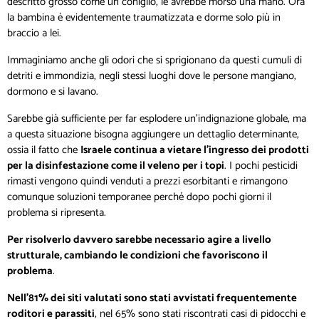
descritto grosso come un coniglio, le avrebbe morso una mano. Ora
la bambina è evidentemente traumatizzata e dorme solo più in
braccio a lei.
Immaginiamo anche gli odori che si sprigionano da questi cumuli di
detriti e immondizia, negli stessi luoghi dove le persone mangiano,
dormono e si lavano.
Sarebbe già sufficiente per far esplodere un’indignazione globale, ma
a questa situazione bisogna aggiungere un dettaglio determinante,
ossia il fatto che
Israele continua a vietare l’ingresso dei prodotti
per la disinfestazione come il veleno per i topi
. I pochi pesticidi
rimasti vengono quindi venduti a prezzi esorbitanti e rimangono
comunque soluzioni temporanee perché dopo pochi giorni il
problema si ripresenta.
Per risolverlo davvero sarebbe necessario agire a livello
strutturale, cambiando le condizioni che favoriscono il
problema
.
Nell’81% dei siti valutati sono stati avvistati frequentemente
roditori e parassiti
, nel 65% sono stati riscontrati casi di pidocchi e