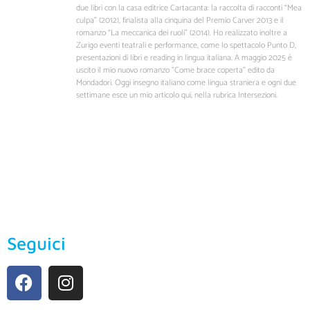
due libri con la casa editrice Cartacanta: la raccolta di racconti “Mea
culpa” (2012), finalista alla cinquina del Premio Carver 2013 e il
romanzo “La meccanica dei ruoli” (2014). Ho realizzato inoltre a
Zurigo eventi teatrali e performance, come lo spettacolo Punto D,
presentazioni di libri e reading in lingua italiana. A maggio 2025 è
uscito il mio nuovo romanzo "Come brace coperta" edito da
Mondadori. Oggi insegno italiano come lingua straniera e ogni due
settimane esce un mio articolo qui, nella rubrica Intersezioni.
Seguici