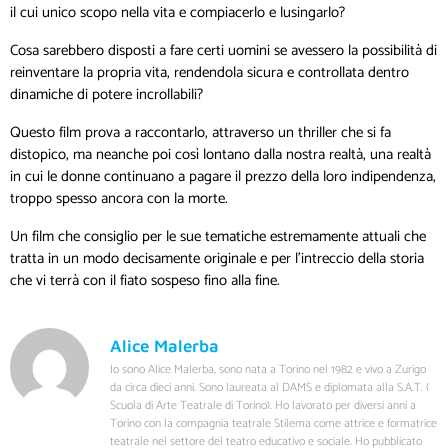
il cui unico scopo nella vita e compiacerlo e lusingarlo?
Cosa sarebbero disposti a fare certi uomini se avessero la possibilità di
reinventare la propria vita, rendendola sicura e controllata dentro
dinamiche di potere incrollabili?
Questo film prova a raccontarlo, attraverso un thriller che si fa
distopico, ma neanche poi così lontano dalla nostra realtà, una realtà
in cui le donne continuano a pagare il prezzo della loro indipendenza,
troppo spesso ancora con la morte.
Un film che consiglio per le sue tematiche estremamente attuali che
tratta in un modo decisamente originale e per l’intreccio della storia
che vi terrà con il fiato sospeso fino alla fine.
Alice Malerba
Io sono Alice Malerba, sono nata a Torino nel 1982 e vivo a Zurigo
da circa dieci anni. Sono laureata al DAMS e diplomata alla S.A.T. (
Scuola di Arte Teatrale di Torino). Ho lavorato per diversi anni a
Torino con la compagnia teatrale Stilema come attrice e formatrice
teatrale nel settore del teatro educativo e sociale. Ho pubblicato