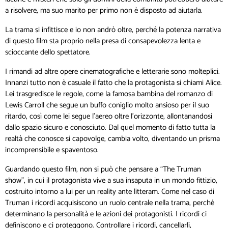
a risolvere, ma suo marito per primo non è disposto ad aiutarla.
La trama si infittisce e io non andrò oltre, perché la potenza narrativa
di questo film sta proprio nella presa di consapevolezza lenta e
scioccante dello spettatore.
I rimandi ad altre opere cinematografiche e letterarie sono molteplici.
Innanzi tutto non è casuale il fatto che la protagonista si chiami Alice.
Lei trasgredisce le regole, come la famosa bambina del romanzo di
Lewis Carroll che segue un buffo coniglio molto ansioso per il suo
ritardo, così come lei segue l’aereo oltre l’orizzonte, allontanandosi
dallo spazio sicuro e conosciuto. Dal quel momento di fatto tutta la
realtà che conosce si capovolge, cambia volto, diventando un prisma
incomprensibile e spaventoso.
Guardando questo film, non si può che pensare a “The Truman
show”, in cui il protagonista vive a sua insaputa in un mondo fittizio,
costruito intorno a lui per un reality ante litteram. Come nel caso di
Truman i ricordi acquisiscono un ruolo centrale nella trama, perché
determinano la personalità e le azioni dei protagonisti. I ricordi ci
definiscono e ci proteggono. Controllare i ricordi, cancellarli,