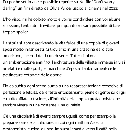
Da poche settimane è possibile reperire su Netflix “Don’t worry
darling” un film diretto da Olivia Wilde, uscito al cinema nel 2022.
L’ho visto, mi ha colpito molto e vorrei condividere con voi alcune
riflessioni, tentando di evitare, per quanto mi sarà possibile, di fare
troppo spoiler.
La storia si apre descrivendo la vita felice di una coppia di giovani
sposi molto innamorati. Ci troviamo in una cittadina dallo stile
americano, circondata da un deserto. Tutto richiama
un’ambientazione anni ’50: l’architettura delle villette immerse in viali
artefatti e molto puliti, le macchine d’epoca, l’abbigliamento e le
pettinature cotonate delle donne.
Fin da subito ogni scena punta a una rappresentazione eccessiva di
perfezione e felicità, dalle feste entusiasmanti, piene di gente su di giri
e molto affiatata tra loro, all’intimità della coppia protagonista che
sembra vivere in una costante luna di miele.
C’è una circolarità di eventi sempre uguali, come per esempio la
preparazione della colazione, in cui ogni mattina Alice, la
protagonista, cucina le uova, imburra i toast e versa il caffè nella