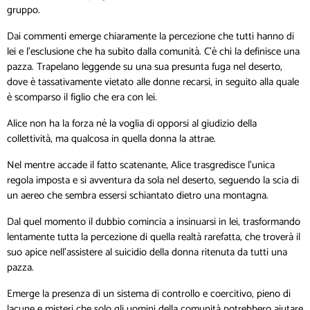
gruppo.
Dai commenti emerge chiaramente la percezione che tutti hanno di
lei e l’esclusione che ha subito dalla comunità. C’è chi la definisce una
pazza. Trapelano leggende su una sua presunta fuga nel deserto,
dove è tassativamente vietato alle donne recarsi, in seguito alla quale
è scomparso il figlio che era con lei.
Alice non ha la forza né la voglia di opporsi al giudizio della
collettività, ma qualcosa in quella donna la attrae.
Nel mentre accade il fatto scatenante, Alice trasgredisce l’unica
regola imposta e si avventura da sola nel deserto, seguendo la scia di
un aereo che sembra essersi schiantato dietro una montagna.
Dal quel momento il dubbio comincia a insinuarsi in lei, trasformando
lentamente tutta la percezione di quella realtà rarefatta, che troverà il
suo apice nell’assistere al suicidio della donna ritenuta da tutti una
pazza.
Emerge la presenza di un sistema di controllo e coercitivo, pieno di
lacune e misteri che solo gli uomini della comunità potrebbero aiutare