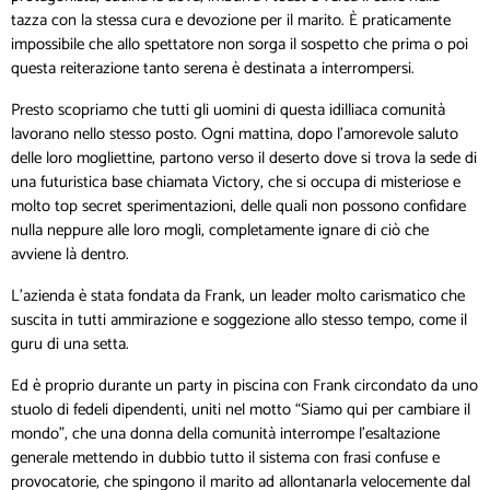
tazza con la stessa cura e devozione per il marito. È praticamente
impossibile che allo spettatore non sorga il sospetto che prima o poi
questa reiterazione tanto serena è destinata a interrompersi.
Presto scopriamo che tutti gli uomini di questa idilliaca comunità
lavorano nello stesso posto. Ogni mattina, dopo l’amorevole saluto
delle loro mogliettine, partono verso il deserto dove si trova la sede di
una futuristica base chiamata Victory, che si occupa di misteriose e
molto top secret sperimentazioni, delle quali non possono confidare
nulla neppure alle loro mogli, completamente ignare di ciò che
avviene là dentro.
L’azienda è stata fondata da Frank, un leader molto carismatico che
suscita in tutti ammirazione e soggezione allo stesso tempo, come il
guru di una setta.
Ed è proprio durante un party in piscina con Frank circondato da uno
stuolo di fedeli dipendenti, uniti nel motto “Siamo qui per cambiare il
mondo”, che una donna della comunità interrompe l’esaltazione
generale mettendo in dubbio tutto il sistema con frasi confuse e
provocatorie, che spingono il marito ad allontanarla velocemente dal