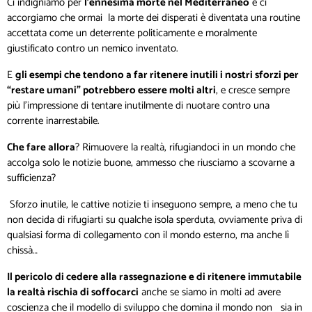
Ci indigniamo per
l’ennesima morte nel Mediterraneo
e ci
accorgiamo che ormai la morte dei disperati è diventata una routine
accettata come un deterrente politicamente e moralmente
giustificato contro un nemico inventato.
E
gli esempi che tendono a far ritenere inutili i nostri sforzi per
“restare umani” potrebbero essere molti altri
, e cresce sempre
più l’impressione di tentare inutilmente di nuotare contro una
corrente inarrestabile.
Che fare allora
? Rimuovere la realtà, rifugiandoci in un mondo che
accolga solo le notizie buone, ammesso che riusciamo a scovarne a
sufficienza?
Sforzo inutile, le cattive notizie ti inseguono sempre, a meno che tu
non decida di rifugiarti su qualche isola sperduta, ovviamente priva di
qualsiasi forma di collegamento con il mondo esterno, ma anche lì
chissà…
Il pericolo di cedere alla rassegnazione e di ritenere immutabile
la realtà rischia di soffocarci
anche se siamo in molti ad avere
coscienza che il modello di sviluppo che domina il mondo non sia in