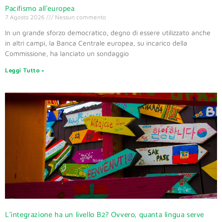
Pacifismo all’europea
7 Agosto 2026
Nessun commento
In un grande sforzo democratico, degno di essere utilizzato anche
in altri campi, la Banca Centrale europea, su incarico della
Commissione, ha lanciato un sondaggio
Leggi Tutto »
L’integrazione ha un livello B2? Ovvero, quanta lingua serve