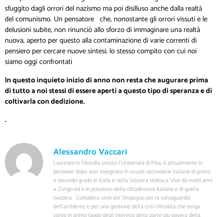
sfuggito dagli orrori del nazismo ma poi disilluso anche dalla realtà
del comunismo. Un pensatore che, nonostante gli orrori vissuti e le
delusioni subite, non rinunciò allo sforzo di immaginare una realtà
nuova, aperto per questo alla contaminazione di varie correnti di
pensiero per cercare nuove sintesi; lo stesso compito con cui noi
siamo oggi confrontati
In questo inquieto inizio di anno non resta che augurare prima
di tutto a noi stessi di essere aperti a questo tipo di speranza e di
coltivarla con dedizione.
.
Alessandro Vaccari
Laureato in Filosofia presso l’Università di Pisa, è attualmente in
pensione dopo aver insegnato in scuole secondarie italiane di primo
e secondo grado in Italia e nella Svizzera tedesca. Vive da molti anni
a Zurigo ed è in possesso della cittadinanza italiana e di quella
svizzera Considera centrale l’impegno per la salvaguardia
dell’ambiente e per una gestione della crisi climatica che tenga
conto in primo luogo degli interessi della parte più povera della