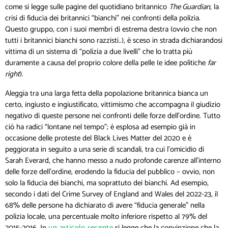
come si legge sulle pagine del quotidiano britannico
The Guardian
, la
crisi di fiducia dei britannici “bianchi” nei confronti della polizia.
Questo gruppo, con i suoi membri di estrema destra (ovvio che non
tutti i britannici bianchi sono razzisti..), è sceso in strada dichiarandosi
vittima di un sistema di “polizia a due livelli” che lo tratta più
duramente a causa del proprio colore della pelle (e idee politiche
far
right
).
Aleggia tra una larga fetta della popolazione britannica bianca un
certo, ingiusto e ingiustificato, vittimismo che accompagna il giudizio
negativo di queste persone nei confronti delle forze dell’ordine. Tutto
ciò ha radici “lontane nel tempo”; è esplosa ad esempio già in
occasione delle proteste del Black Lives Matter del 2020 e è
peggiorata in seguito a una serie di scandali, tra cui l’omicidio di
Sarah Everard, che hanno messo a nudo profonde carenze all’interno
delle forze dell’ordine, erodendo la fiducia del pubblico – ovvio, non
solo la fiducia dei bianchi, ma soprattuto dei bianchi. Ad esempio,
secondo i dati del Crime Survey of England and Wales del 2022-23, il
68% delle persone ha dichiarato di avere “fiducia generale” nella
polizia locale, una percentuale molto inferiore rispetto al 79% del
2015-2016. In
un articolo recente
si legge che la convinzione che la