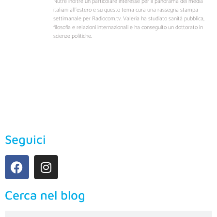
Nutre inoltre un particolare interesse per il panorama dei media
italiani all’estero e su questo tema cura una rassegna stampa
settimanale per Radiocom.tv. Valeria ha studiato sanità pubblica,
filosofia e relazioni internazionali e ha conseguito un dottorato in
scienze politiche.
Seguici
Cerca nel blog