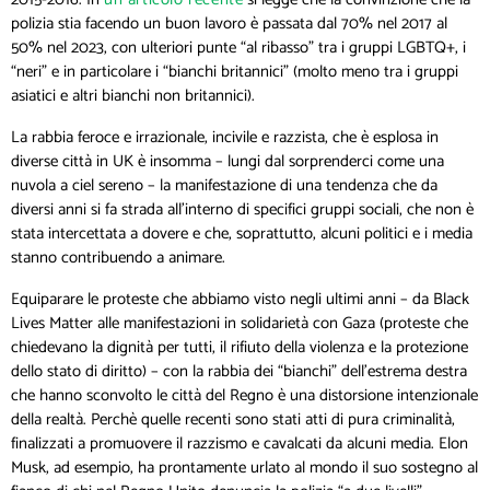
polizia stia facendo un buon lavoro è passata dal 70% nel 2017 al
50% nel 2023, con ulteriori punte “al ribasso” tra i gruppi LGBTQ+, i
“neri” e in particolare i “bianchi britannici” (molto meno tra i gruppi
asiatici e altri bianchi non britannici).
La rabbia feroce e irrazionale, incivile e razzista, che è esplosa in
diverse città in UK è insomma – lungi dal sorprenderci come una
nuvola a ciel sereno – la manifestazione di una tendenza che da
diversi anni si fa strada all’interno di specifici gruppi sociali, che non è
stata intercettata a dovere e che, soprattutto, alcuni politici e i media
stanno contribuendo a animare.
Equiparare le proteste che abbiamo visto negli ultimi anni – da Black
Lives Matter alle manifestazioni in solidarietà con Gaza (proteste che
chiedevano la dignità per tutti, il rifiuto della violenza e la protezione
dello stato di diritto) – con la rabbia dei “bianchi” dell’estrema destra
che hanno sconvolto le città del Regno è una distorsione intenzionale
della realtà. Perchè quelle recenti sono stati atti di pura criminalità,
finalizzati a promuovere il razzismo e cavalcati da alcuni media. Elon
Musk, ad esempio, ha prontamente urlato al mondo il suo sostegno al