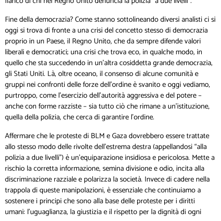
fianco di chi nel Regno Unito denuncia la polizia “a due livelli”.
Fine della democrazia? Come stanno sottolineando diversi analisti ci si
oggi si trova di fronte a una crisi del concetto stesso di democrazia
proprio in un Paese, il Regno Unito, che da sempre difende valori
liberali e democratici; una crisi che trova eco, in qualche modo, in
quello che sta succedendo in un’altra cosiddetta grande democrazia,
gli Stati Uniti. Là, oltre oceano, il consenso di alcune comunità e
gruppi nei confronti delle forze dell’ordine è svanito e oggi vediamo,
purtroppo, come l’esercizio dell’autorità aggressiva e del potere –
anche con forme razziste – sia tutto ciò che rimane a un’istituzione,
quella della polizia, che cerca di garantire l’ordine.
Affermare che le proteste di BLM e Gaza dovrebbero essere trattate
allo stesso modo delle rivolte dell’estrema destra (appellandosi “alla
polizia a due livelli”) è un’equiparazione insidiosa e pericolosa. Mette a
rischio la corretta informazione, semina divisione e odio, incita alla
discriminazione razziale e polarizza la società. Invece di cadere nella
trappola di queste manipolazioni, è essenziale che continuiamo a
sostenere i principi che sono alla base delle proteste per i diritti
umani: l’uguaglianza, la giustizia e il rispetto per la dignità di ogni