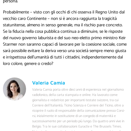
persona.
Probabilmente – visto con gli occhi di chi osserva il Regno Unito dal
vecchio caro Continente – non si è ancora raggiunta la tragicità
statunitense, almeno in senso generale, ma il rischio pare concreto.
Se la fiducia nella cosa pubblica continua a diminuire, se le risposte
del nuovo governo laburista e del suo neo-eletto primo ministro Keir
Starmer non saranno capaci di lavorare per la coesione sociale, come
sarà possibile evitare la deriva verso una società sempre meno giusta
e irrispettosa dell’umanità di tutti i cittadini, indipendentemente dal
loro colore, genere o credo?
Valeria Camia
Valeria Camia porta oltre dieci anni di esperienza nel giornalismo
radiofonico, della carta stampata e online. Ha lavorato come
giornalista e redattrice per importanti testate svizzere, tra cui
Corriere dell’Italianità, Ticino Scienza e Corriere del Ticino, oltre a
ricoprire il ruolo di responsabile della comunicazione presso Corsi-
rsi, inizialmente in sostituzione di un congedo di maternità e
successivamente per un periodo più lungo. Da quattro anni vive in
Belgio. Tra le sue collaborazioni: Euractiv e The Brussels Times.