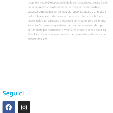
ricoprire il ruolo di responsabile della comunicazione presso Corsi-
rsi, inizialmente in sostituzione di un congedo di maternità e
successivamente per un periodo più lungo. Da quattro anni vive in
Belgio. Tra le sue collaborazioni: Euractiv e The Brussels Times.
Nutre inoltre un particolare interesse per il panorama dei media
italiani all’estero e su questo tema cura una rassegna stampa
settimanale per Radiocom.tv. Valeria ha studiato sanità pubblica,
filosofia e relazioni internazionali e ha conseguito un dottorato in
scienze politiche.
Seguici