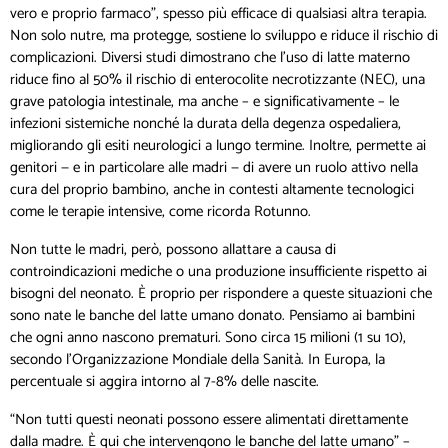
vero e proprio farmaco”, spesso più efficace di qualsiasi altra terapia.
Non solo nutre, ma protegge, sostiene lo sviluppo e riduce il rischio di
complicazioni. Diversi studi dimostrano che l’uso di latte materno
riduce fino al 50% il rischio di enterocolite necrotizzante (NEC), una
grave patologia intestinale, ma anche – e significativamente – le
infezioni sistemiche nonché la durata della degenza ospedaliera,
migliorando gli esiti neurologici a lungo termine. Inoltre, permette ai
genitori — e in particolare alle madri — di avere un ruolo attivo nella
cura del proprio bambino, anche in contesti altamente tecnologici
come le terapie intensive, come ricorda Rotunno.
Non tutte le madri, però, possono allattare a causa di
controindicazioni mediche o una produzione insufficiente rispetto ai
bisogni del neonato. È proprio per rispondere a queste situazioni che
sono nate le banche del latte umano donato. Pensiamo ai bambini
che ogni anno nascono prematuri. Sono circa 15 milioni (1 su 10),
secondo l’Organizzazione Mondiale della Sanità. In Europa, la
percentuale si aggira intorno al 7-8% delle nascite.
“Non tutti questi neonati possono essere alimentati direttamente
dalla madre. È qui che intervengono le banche del latte umano” –