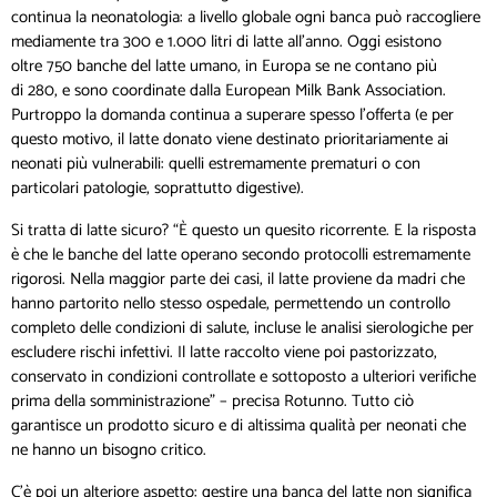
continua la neonatologia: a livello globale ogni banca può raccogliere
mediamente tra 300 e 1.000 litri di latte all’anno. Oggi esistono
oltre 750 banche del latte umano, in Europa se ne contano più
di 280, e sono coordinate dalla European Milk Bank Association.
Purtroppo la domanda continua a superare spesso l’offerta (e per
questo motivo, il latte donato viene destinato prioritariamente ai
neonati più vulnerabili: quelli estremamente prematuri o con
particolari patologie, soprattutto digestive).
Si tratta di latte sicuro? “È questo un quesito ricorrente. E la risposta
è che le banche del latte operano secondo protocolli estremamente
rigorosi. Nella maggior parte dei casi, il latte proviene da madri che
hanno partorito nello stesso ospedale, permettendo un controllo
completo delle condizioni di salute, incluse le analisi sierologiche per
escludere rischi infettivi. Il latte raccolto viene poi pastorizzato,
conservato in condizioni controllate e sottoposto a ulteriori verifiche
prima della somministrazione” – precisa Rotunno. Tutto ciò
garantisce un prodotto sicuro e di altissima qualità per neonati che
ne hanno un bisogno critico.
C’è poi un alteriore aspetto: gestire una banca del latte non significa