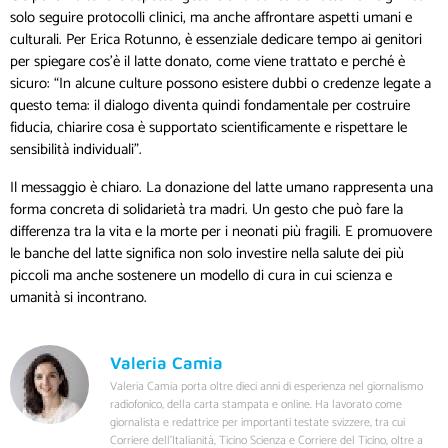
solo seguire protocolli clinici, ma anche affrontare aspetti umani e
culturali. Per Erica Rotunno, è essenziale dedicare tempo ai genitori
per spiegare cos’è il latte donato, come viene trattato e perché è
sicuro: “In alcune culture possono esistere dubbi o credenze legate a
questo tema: il dialogo diventa quindi fondamentale per costruire
fiducia, chiarire cosa è supportato scientificamente e rispettare le
sensibilità individuali”.
Il messaggio è chiaro. La donazione del latte umano rappresenta una
forma concreta di solidarietà tra madri. Un gesto che può fare la
differenza tra la vita e la morte per i neonati più fragili. E promuovere
le banche del latte significa non solo investire nella salute dei più
piccoli ma anche sostenere un modello di cura in cui scienza e
umanità si incontrano.
Valeria Camia
Valeria Camia porta oltre dieci anni di esperienza nel giornalismo
radiofonico, della carta stampata e online. Ha lavorato come
giornalista e redattrice per importanti testate svizzere, tra cui
Corriere dell’Italianità, Ticino Scienza e Corriere del Ticino, oltre a