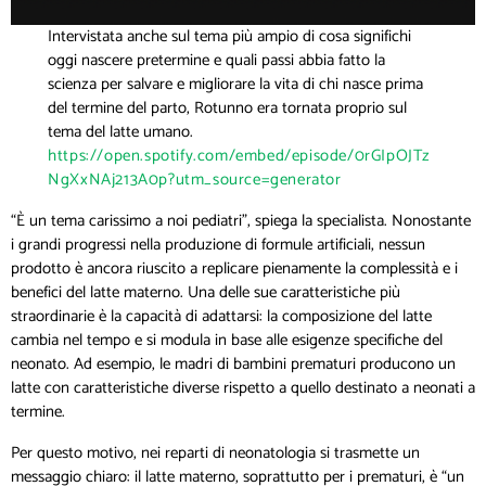
Intervistata anche sul tema più ampio di cosa significhi
oggi nascere pretermine e quali passi abbia fatto la
scienza per salvare e migliorare la vita di chi nasce prima
del termine del parto, Rotunno era tornata proprio sul
tema del latte umano.
https://open.spotify.com/embed/episode/0rGIpOJTz
NgXxNAj213A0p?utm_source=generator
“È un tema carissimo a noi pediatri”, spiega la specialista. Nonostante
i grandi progressi nella produzione di formule artificiali, nessun
prodotto è ancora riuscito a replicare pienamente la complessità e i
benefici del latte materno. Una delle sue caratteristiche più
straordinarie è la capacità di adattarsi: la composizione del latte
cambia nel tempo e si modula in base alle esigenze specifiche del
neonato. Ad esempio, le madri di bambini prematuri producono un
latte con caratteristiche diverse rispetto a quello destinato a neonati a
termine.
Per questo motivo, nei reparti di neonatologia si trasmette un
messaggio chiaro: il latte materno, soprattutto per i prematuri, è “un