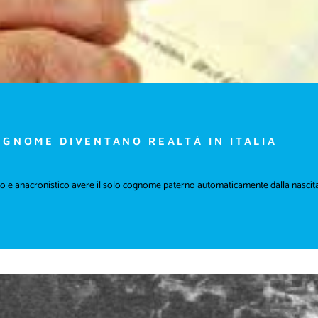
OGNOME DIVENTANO REALTÀ IN ITALIA
rato e anacronistico avere il solo cognome paterno automaticamente dalla nascita