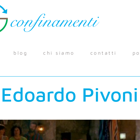
blog
chi siamo
contatti
po
Edoardo Pivoni