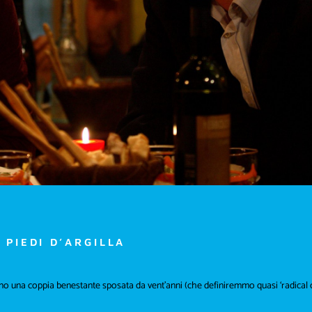
 PIEDI D’ARGILLA
 una coppia benestante sposata da vent’anni (che definiremmo quasi ‘radical ch