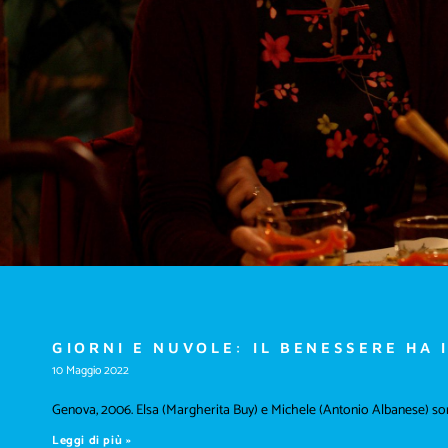
GIORNI E NUVOLE: IL BENESSERE HA I
10 Maggio 2022
Genova, 2006. Elsa (Margherita Buy) e Michele (Antonio Albanese) sono
Leggi di più »