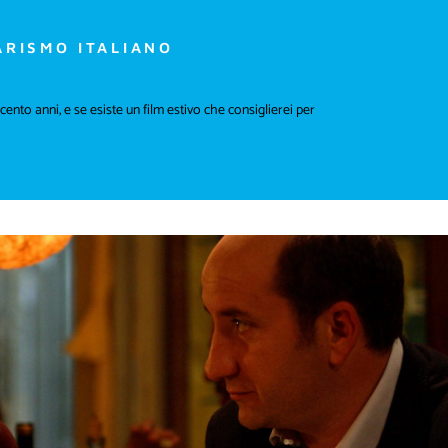
ARISMO ITALIANO
 cento anni, e se esiste un film estivo che consiglierei per